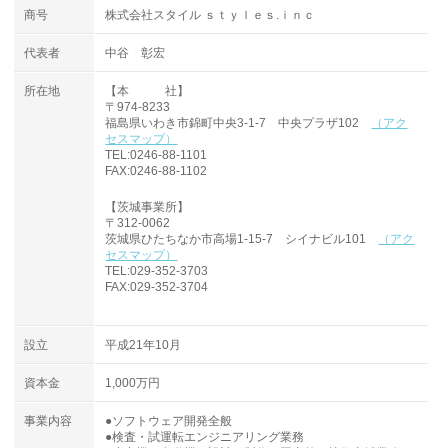
商号
株式会社スタイル ｓｔｙｌｅｓ.ｉｎｃ
代表者
中谷 彰宏
所在地
【本 社】
〒974-8233
福島県いわき市錦町中央3-1-7 中央プラザ102
（アク
セスマップ）
TEL:0246-88-1101
FAX:0246-88-1102
【茨城事業所】
〒312-0062
茨城県ひたちなか市高場1-15-7 シイナビル101
（アク
セスマップ）
TEL:029-352-3703
FAX:029-352-3704
設立
平成21年10月
資本金
1,000万円
事業内容
●ソフトウェア開発全般
●検査・試運転エンジニアリング業務