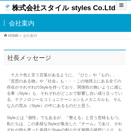
株式会社スタイル styles Co.Ltd
会社案内
HOME
»
会社案内
社長メッセージ
十人十色と言う言葉があるように、『ひと』や『もの』、
『意思のある物』や『社会』も・・・この地球上にある全ての
存在がそれぞれのStyleを持っており、関係性の無いように感じ
る事（Style）も、それぞれがどこかで影響し合い成り立ってい
る。テクノロジーもコミュニケーションもメカニカルも、そん
な人の営み（Style）の中にあるものだと思う。
Styleとは『個性』でもあるが、『整える』と言う意味ももつ。
私たちは、この多様なStyleが集合した『チーム』であり、それ
ぞれが持ち寄った多様なStyleの創り出す無限の発想により、お