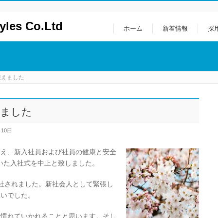
es Co.Ltd
ホーム
新着情報
採
迎えました
えました
月10日
まえ、新入社員および社員の健康と安全
ていた入社式を中止と致しました。
社されました。新社会人として緊張し
思いでした。
に慣れていかれることと思います。そし