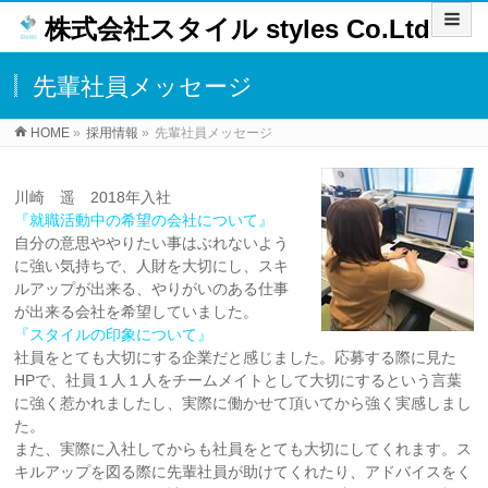
株式会社スタイル styles Co.Ltd
先輩社員メッセージ
HOME
»
採用情報
»
先輩社員メッセージ
川崎 遥 2018年入社
『就職活動中の希望の会社について』
自分の意思ややりたい事はぶれないよう
に強い気持ちで、人財を大切にし、スキ
ルアップが出来る、やりがいのある仕事
が出来る会社を希望していました。
『スタイルの印象について』
社員をとても大切にする企業だと感じました。応募する際に見た
HPで、社員１人１人をチームメイトとして大切にするという言葉
に強く惹かれましたし、実際に働かせて頂いてから強く実感しまし
た。
また、実際に入社してからも社員をとても大切にしてくれます。ス
キルアップを図る際に先輩社員が助けてくれたり、アドバイスをく