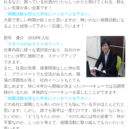
れるなど。困っている社員がいたらしっかりと助けてくれる、頼も
しい先輩が多い企業です！
『就職活動を控えた学生にメッセージを下さい』
大変で苦しい時期が続くかと思いますが、悔いのない就職活動にな
るように頑張って下さい！応援しています！
郡司 優介 2018年入社
『スタイルのおススメポイント』
仕事内容に様々な選択肢があり、自分のや
りたい分野に挑戦でき、ステップアップ
できます。
また、社員が先輩、後輩関係なしに仲が良
く、プライベートでも交流があるため、職
場の雰囲気が良く、社内イベントもとても
楽しめます。特に今年から開催が決まったバーべキューでは元調理
師がいるため、本格的なバーベキューを楽しむことができます。
『就職活動を控えた学生にメッセージを下さい』
どの会社に就職したら良いのかとても悩んでいる方がほとんどだと
思います。しかし、誰でも新卒は一度だけです。自分が「なにをし
たいのか」「どうなりたいのか」「そのためには何が必要で、何が
不要なのか」しっかり考えて、就職活動に取り組んでもらいたいと
思います。